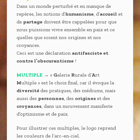
Dans un monde perturbé et en manque de
repères, les notions d’
humanisme
, d’
accueil
et
de
partage
doivent être rappelées pour que
nous puissions vivre ensemble en paix et ce
quelles que soient nos origines et nos
croyances.
Ceci est une déclaration
antifasciste et
contre l’obscurantisme
!
MULTIPLE
→ «
G
alerie
R
urale d’
A
rt
M
ultiple » est le choix final, car il évoque la
diversité
des pratiques, des médiums, mais
aussi des
personnes
, des
origines
et des
croyances
, dans un mouvement manifeste
d’optimisme et de paix.
Pour illustrer ces multiples, le logo reprend
les couleurs de l’arc-en-ciel.