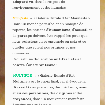
adaptative
, dans le respect de
l’environnement et des humains.
Manifeste
→ « Galerie Rurale d’Art Manifeste ».
Dans un monde perturbé et en manque de
repères, les notions d’
humanisme
, d’
accueil
et
de
partage
doivent être rappelées pour que
nous puissions vivre ensemble en paix et ce
quelles que soient nos origines et nos
croyances.
Ceci est une déclaration
antifasciste et
contre l’obscurantisme
!
MULTIPLE
→ «
G
alerie
R
urale d’
A
rt
M
ultiple » est le choix final, car il évoque la
diversité
des pratiques, des médiums, mais
aussi des
personnes
, des
origines
et des
croyances
, dans un mouvement manifeste
d’optimisme et de paix.